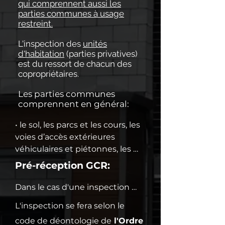
qui comprennent aussi les
parties communes à usage
restreint.
L'inspection des
unités
d'habitation
(parties privatives)
est du ressort de chacun des
copropriétaires.
Les parties communes
comprennent en général:
• le sol, les parcs et les cours, les 
voies d’accès extérieures 
véhiculaires et piétonnes, les 
stationnements,

Pré-réception GCR:
• les passages, les corridors 
communs, les escaliers, et les 
Dans le cas d'une inspection 
locaux des services communs 
pré-réception effectuée dans le 
L'inspection se fera selon le
et techniques, 

cadre de la GCR: Garantie 
code de déontologie de
l'Ordre
• le garage avec tous ses 
construction résidentielle, 
