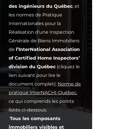
équipements : structures, 
des ingénieurs du Québec
, et
surfaces au sol et plafonds, 
Le formulaire d'inspection pré-
les normes de Pratique
accès, drainage, ventilation et 
réception de la GCR est rempli 
Internationales pour la
chauffage, sécurité incendie, 
au cours de la visite et au terme 
Réalisation d’une Inspection
éclairage...

de l'inspection l'entrepreneur, le 
• les caves, le gros œuvre des 
représentant du syndicat de la 
Générale de Biens Immobiliers
bâtiments, les revêtements 
copropriété et un professionnel 
de
l’InterNational Association
extérieurs, et le toit

du bâtiment (moi-même) 
of Certified Home Inspectors’
• les équipements et les 
signent le formulaire.
division du Québec
(cliquez le
appareils communs, tel les 
équipements et panneaux 
lien suivant pour lire le
électriques des parties 
document complet):
Norme de
communes et les systèmes de 
pratique InterNACHI-Québec
,
protection incendie, 

ce qui comprends les points
• les canalisations, vannes, 
pompes, ventilateurs et câbles, 
listés ci-dessous.
y compris celles et ceux qui 
Tous les composants
traversent les parties privatives 
immobiliers visibles et