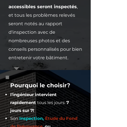
sans desservir exclusivement 
accessibles seront inspectés
,
ces parties privatives,

• et les parties communes à 
et tous les problèmes relevés
usage restreint : 

seront notés au rapport
     ○ portes, portes-patio et 
d'inspection avec de
fenêtres à la périphérie des 
nombreuses photos et des
unités d'habitation

     ○ balcons, terrasses au sol, 
conseils personnalisés pour bien
terrasses sur toiture et leurs 
entretenir votre bâtiment.
rambardes.
Pourquoi le choisir?
I'ingénieur intervient
rapidement
tous les jours:
7
jours sur 7!
Son
Inspection,
Étude du Fond
de Prévoyance,
ou