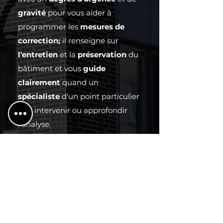
gravité
pour vous aider à
programmer les
mesures de
correction;
il renseigne sur
l'entretien
et la
préservation
du
bâtiment et vous
guide
clairement
quand un
spécialiste
d'un point particulier
doit intervenir ou approfondir
l'analyse.
Il a une
expérience
acquise sur des
centaines de bâtiments au
Québec
.
Il est membre en règle de
l'ORDRE DES INGÉNIEURS DU
QUÉBEC.
Il est détenteur d’une
police