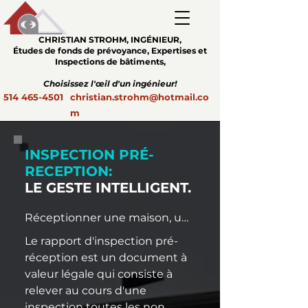
CHRISTIAN STROHM
, INGÉNIEUR,
Études de fonds de prévoyance, Expertises et
Inspections de bâtiments,
Choisissez l'œil d'un ingénieur!
514 465-4501
christian.strohm@hotmail.co
m
INSPECTION PRÉ-
RECEPTION:
LE GESTE INTELLIGENT.
Réceptionner une maison, un 
condominium, ou un 
Le rapport d'inspection pré-
multiplex, peut être 
réception est un document à 
extrêmement stressant, car il 
valeur légale qui consiste à 
est essentiel de s'assurer que 
relever au cours d'une 
la nouvelle résidence est aux 
inspection toutes les non 