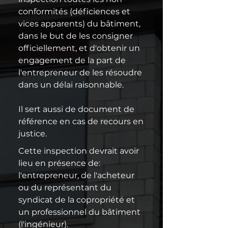
normes, sans défauts, sans 
conformités (déficiences et 
problèmes potentiels, et sans 
vices apparents) du bâtiment, 
sources de risques possibles 
dans le but de les consigner 
avant d'effectuer les derniers 
officiellement, et d'obtenir un 
paiements à l'entrepreneur et 
engagement de la part de 
de s'y installer.
l'entrepreneur de les résoudre 
dans un délai raisonnable.

Il sert aussi de document de 
référence en cas de recours en 
justice.
Cette inspection devrait avoir 
lieu en présence de: 
l'entrepreneur, de l'acheteur 
ou du représentant du 
syndicat de la copropriété et 
un professionnel du bâtiment 
(l'ingénieur).
