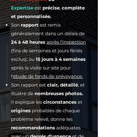
Expertise
est
précise
,
complète
et personnalisée.
​Son
rapport
est remis
généralement dans un délais
de
24 à 48 heures
après l’inspection
(fins de semaines et jours fériés
exclus), ou
15 jours à 4 semaines
après la visite sur site pour
l'
étude de fonds de prévoyance.
​Son rapport est
clair, détaillé
, et
illustré de
nombreuses photos.
Il explique les
circonstances
et
origines
probables de chaque
problème relevé, donne les
recommandations
adéquates
avec un
degrés d'urgence
et de