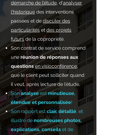
démarche de l'étude
, d'
analyser
l'historique
des interventions
passées et de
discuter des
particularités
et
des projets
futurs
de la copropriété.
Son contrat de service comprend
une
réunion de réponses aux
questions
en visioconférence
,
que le client peut solliciter quand
il veut, après lecture de l'étude,
Son
analyse
est
minutieuse,
étendue et personnalisée
!
​Son rapport est
clair, détaillé
, et
illustré de
nombreuses photos,
explications, conseils
et de