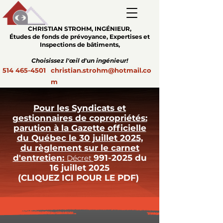
CHRISTIAN STROHM
, INGÉNIEUR,
Études de fonds de prévoyance, Expertises et
Inspections de bâtiments,
Choisissez l'œil d'un ingénieur!
514 465-4501
christian.strohm@hotmail.co
m
Pour les Syndicats et
gestionnaires de copropriétés:
parution à la Gazette officielle
du Québec le 30 juillet 2025,
du règlement sur le carnet
d'entretien:
991-2025
du
Décret
16 juillet 2025
(CLIQUEZ ICI POUR LE PDF)