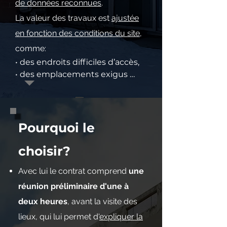
de données reconnues
.
La valeur des travaux est
ajustée
en fonction des conditions du site
,
comme:
• des endroits difficiles d’accès, 

• des emplacements exigus 

• des travaux en hauteur. 

• etc...

Les coûts estimés des 
interventions sont actualisés 
Pourquoi le
(par indexation sur l'inflation du 
bâtiment) à la valeur des 
choisir?
travaux au moment où ils 
Avec lui le contrat comprend
une
seront réalisés.
réunion préliminaire d'une à
deux heures
, avant la visite des
lieux, qui lui permet d'
expliquer la