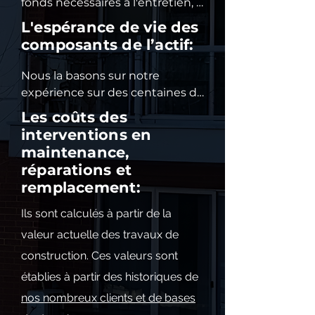
fonds nécessaires à l'entretien, à 
la maintenance et aux 
L'espérance de vie des
remplacements, soient cotisés 
composants de l’actif:
dès les premières années de la 
vie du bâtiment pour les 
Nous la basons sur notre 
copropriétés neuves.

expérience sur des centaines de 
Pour les copropriétés plus 
copropriétés  de tous âges et de 
Les coûts des
anciennes, cela permet de 
toutes tailles et sur les données 
interventions en
vérifier que le Fonds de 
de l’industrie concernant la 
maintenance,
Prévoyance soit suffisant pour 
longévité de systèmes 
réparations et
faire face aux dépenses qui 
semblables. Il s’agit d’un avis 
remplacement:
seront nécessaires, et ainsi 
donné au meilleur de nos 
éviter ou remédier à une 
connaissances techniques, du 
Ils sont calculés à partir de la
dégradation de l’actif.
bâtiment de la copropriété, des 
valeur actuelle des travaux de
travaux effectués au cours des 
construction. Ces valeurs sont
années et des interventions 
établies à partir des historiques de
déjà prévues par le syndicat.
nos nombreux clients et de bases