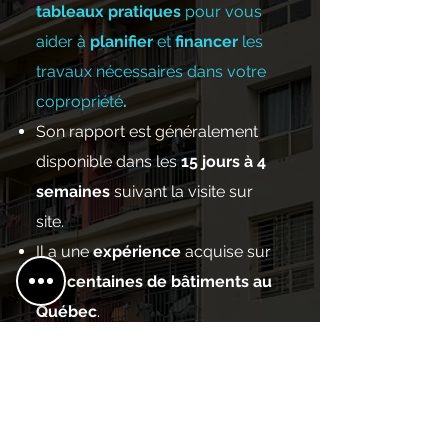
tableaux pratiques
pour vous
aider à
planifier
et
financer
les
travaux nécessaires dans votre
copropriété
.
Son rapport est généralement
disponible dans les
15 jours à 4
semaines
suivant la visite sur
site.
Il a une
expérience
acquise sur
des
centaines de bâtiments au
Québec
.
Il est membre en règle de
l'ORDRE DES INGÉNIEURS DU
QUÉBEC.
Il est détenteur d’une
police