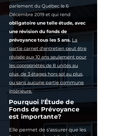
copropriété, et le niveau de 
coût.
parlement du Québec le 6
requis pour les 25 à 30 
cotisation requis.
prochaines années,

Décembre 2019 et qui rend
   ○ et un tableau récapitulatif 
obligatoire une telle étude, avec
 de tous les travaux de 
une révision du fonds de
maintenance, de réparation et 
prévoyance tous les 5 ans.
La
de remplacement avec la 
partie carnet d'entretien peut être
provision financière à prévoir au 
révisée aux 10 ans seulement pour
Fonds de Prévoyance, pour 
chacun de ces travaux sur 25 à 
les copropriétés de 8 unités au
30 ans,
plus, de 3 étages hors sol au plus,
ou sans aucune partie commune
intérieure.
Pourquoi l'Étude de
Fonds de Prévoyance
est importante?
Elle permet de s'assurer que les 