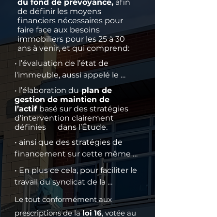
du fond de prévoyance,
afin
de définir les moyens
financiers nécessaires pour
faire face aux besoins
immobiliers pour les 25 à 30
ans à venir,
et qui comprend:
• l’évaluation de l’état de 
l'immeuble, aussi appelé le 
certificat d'état d'immeuble:

• l’élaboration du
plan de
     ○ l’état des différents 
gestion de maintien de
l’actif
basé sur des stratégies
composants de l’actif,

d’intervention clairement
     ○ l'historique des 
définies dans l’Étude.
interventions sur chaque 
• ainsi que des stratégies de 
composant de l'actif,

financement sur cette même 
     ○ énonce les interventions 
période, afin:

d'entretien, de maintenance et 
• En plus ce cela, pour faciliter le 
     ○ d'étudier différents 
de remplacement requises pour 
travail du syndicat de la 
scénarios de financement 

les maintenir en bonne 

copropriété, le rapport inclut:

Le tout conformément aux
     ○ et d'évaluer leur impact sur 
     condition, 

     ○ un tableau récapitulatif de 
le fonds de prévoyance de la 
prescriptions de la
loi 16
, votée au
     ○ à quelle fréquence et à quel 
tous les travaux d'entretien 